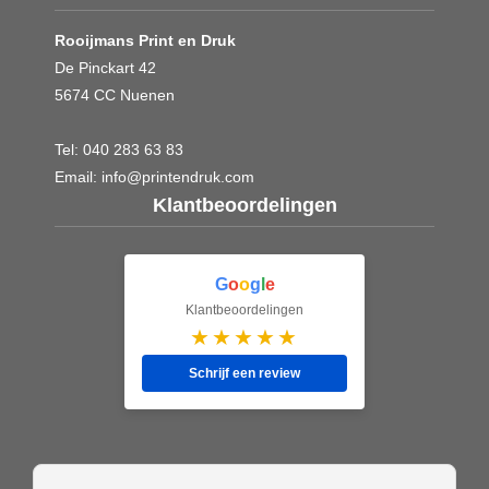
Rooijmans Print en Druk
De Pinckart 42
5674 CC Nuenen
Tel:
040 283 63 83
Email:
info@printendruk.com
Klantbeoordelingen
G
o
o
g
l
e
Klantbeoordelingen
★★★★★
Schrijf een review