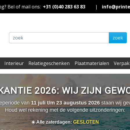
nog? Bel of mail ons:
+31 (0)40 283 63 83
|
info@print
zoek
Interieur
Relatiegeschenken
Plaatmaterialen
Verpak
ANTIE 2026: WIJ ZIJN GEW
ieperiode van
11 juli t/m 23 augustus 2026
staan wij ge
Houd wel rekening met de volgende uitzonderingen:
☀️ Alle zaterdagen:
GESLOTEN