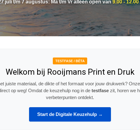
27 juli t/m 7 augustus: Ma t/m Vr alléén open van
9.00 - 12.00
TESTFASE / BÈTA
Welkom bij Rooijmans Print en Druk
 het juiste materiaal, de dikte of het formaat voor jouw drukwerk? Onze
e direct op weg! Omdat de keuzehulp nog in de
testfase
zit, horen we h
verbeterpunten ontdekt.
Start de Digitale Keuzehulp →