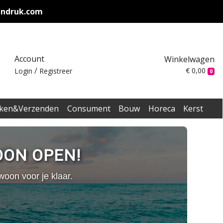
endruk.com
Account
Winkelwagen
/
€ 0,00
Login
Registreer
0
ken&Verzenden
Consument
Bouw
Horeca
Kerst
OON OPEN!
woon voor je klaar.