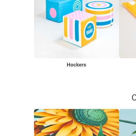
Hockers
O