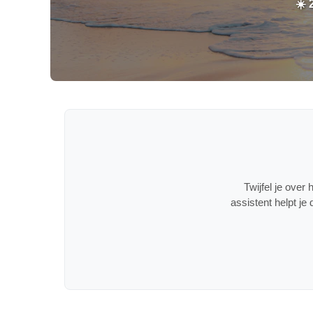
☀️ 
Twijfel je over
assistent helpt j