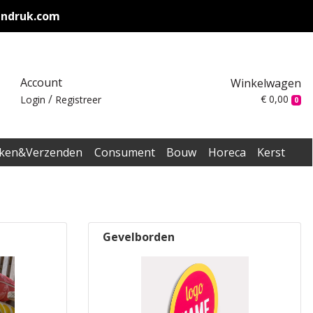
endruk.com
Account
Winkelwagen
/
€ 0,00
Login
Registreer
0
ken&Verzenden
Consument
Bouw
Horeca
Kerst
Gevelborden