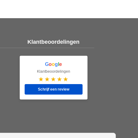
Klantbeoordelingen
G
o
o
g
l
e
Klantbeoordelingen
★★★★★
Schrijf een review