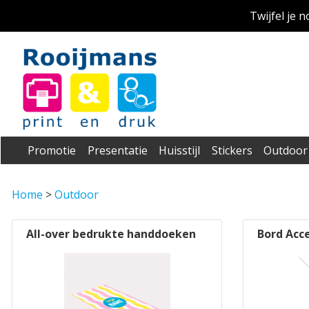
Twijfel je 
Promotie
Presentatie
Huisstijl
Stickers
Outdoor
Home
>
Outdoor
All-over bedrukte handdoeken
Bord Acc