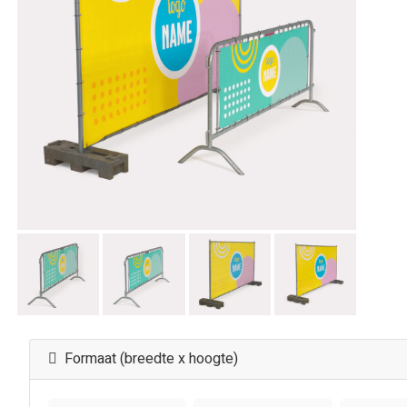
Formaat (breedte x hoogte)