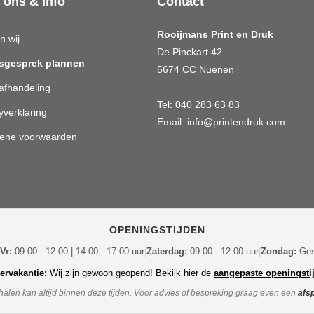
 ons & Info
Contact
Rooijmans Print en Druk
n wij
De Pinckart 42
sgesprek plannen
5674 CC Nuenen
afhandeling
Tel:
040 283 63 83
yverklaring
Email:
info@printendruk.com
ene voorwaarden
OPENINGSTIJDEN
Vr:
09.00 - 12.00 | 14.00 - 17.00 uur
|
Zaterdag:
09.00 - 12.00 uur
|
Zondag:
Ges
rvakantie:
Wij zijn gewoon geopend! Bekijk hier de
aangepaste openingsti
halen kan altijd binnen deze tijden.
Voor advies of bespreking graag even een
afs