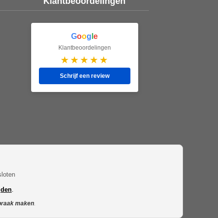
Klantbeoordelingen
G
o
o
g
l
e
Klantbeoordelingen
★★★★★
Schrijf een review
loten
jden
.
praak maken
.