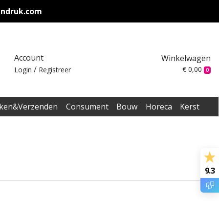
endruk.com
Account
Winkelwagen
/
€ 0,00
Login
Registreer
0
ken&Verzenden
Consument
Bouw
Horeca
Kerst
9.3