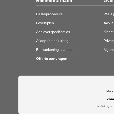
Bestelinformatie
Over
Bestelprocedure
Wie zij
Levertijden
Advie
Aanleverspecificaties
Klacht
Afloop (bleed) uitleg
Privac
Bouwtekening scanner
Algem
Offerte aanvragen
Ma - 
Zome
Bestelling op