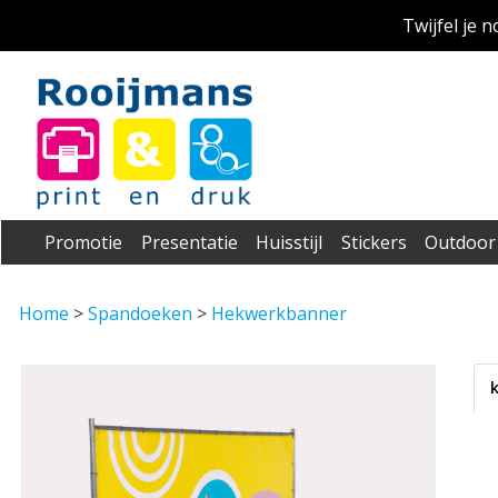
Twijfel je 
Promotie
Presentatie
Huisstijl
Stickers
Outdoor
Home
>
Spandoeken
>
Hekwerkbanner