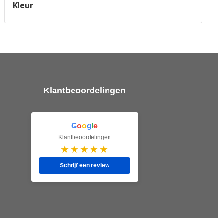
Kleur
Klantbeoordelingen
G
o
o
g
l
e
Klantbeoordelingen
★★★★★
Schrijf een review