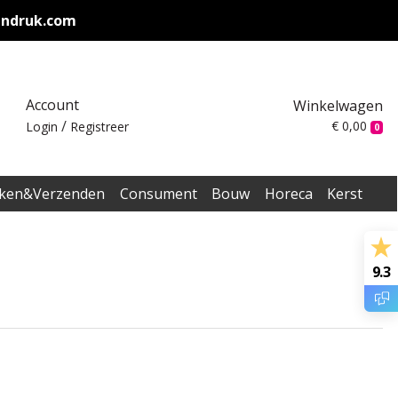
endruk.com
Account
Winkelwagen
/
€ 0,00
Login
Registreer
0
ken&Verzenden
Consument
Bouw
Horeca
Kerst
9.3