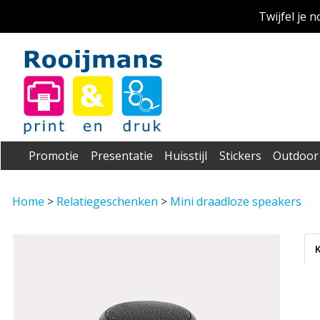
Twijfel je 
Promotie
Presentatie
Huisstijl
Stickers
Outdoor
Home
>
Relatiegeschenken
>
Mini draadloze speakers