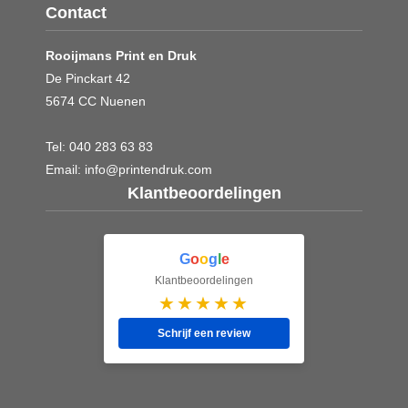
Contact
Rooijmans Print en Druk
De Pinckart 42
5674 CC Nuenen
Tel:
040 283 63 83
Email:
info@printendruk.com
Klantbeoordelingen
G
o
o
g
l
e
Klantbeoordelingen
★★★★★
Schrijf een review