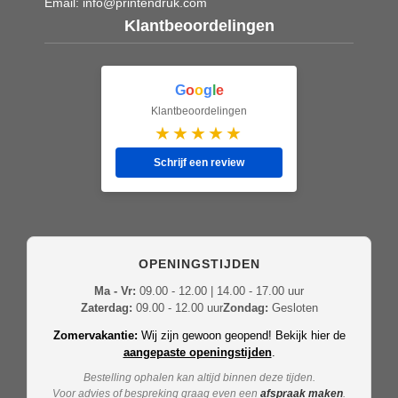
Email:
info@printendruk.com
Klantbeoordelingen
G
o
o
g
l
e
Klantbeoordelingen
★★★★★
Schrijf een review
OPENINGSTIJDEN
Ma - Vr:
09.00 - 12.00 | 14.00 - 17.00 uur
Zaterdag:
09.00 - 12.00 uur
Zondag:
Gesloten
Zomervakantie:
Wij zijn gewoon geopend! Bekijk hier de
aangepaste openingstijden
.
Bestelling ophalen kan altijd binnen deze tijden.
Voor advies of bespreking graag even een
afspraak maken
.